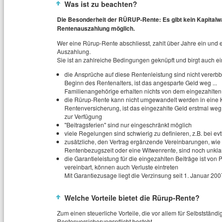
Was ist zu beachten?
Die Besonderheit der RÜRUP-Rente: Es gibt kein Kapitalwah
Rentenauszahlung möglich.
Wer eine Rürup-Rente abschliesst, zahlt über Jahre ein und 
Auszahlung.
Sie ist an zahlreiche Bedingungen geknüpft und birgt auch ei
die Ansprüche auf diese Rentenleistung sind nicht vererbbar
Beginn des Rentenalters, ist das angesparte Geld weg ...
Familienangehörige erhalten nichts von dem eingezahlten
die Rürup-Rente kann nicht umgewandelt werden in eine Ka
Rentenversicherung, ist das eingezahlte Geld erstmal weg, 
zur Verfügung
"Beitragsferien" sind nur eingeschränkt möglich
viele Regelungen sind schwierig zu definieren, z.B. bei ev
zusätzliche, den Vertrag ergänzende Vereinbarungen, wie t
Rentenbezugszeit oder eine Witwenrente, sind noch unkla
die Garantieleistung für die eingezahlten Beiträge ist von 
vereinbart, können auch Verluste eintreten
Mit Garantiezusage liegt die Verzinsung seit 1. Januar 200
Welche Vorteile bietet die Rürup-Rente?
Zum einen steuerliche Vorteile, die vor allem für Selbstständig
Rentenversicherungspflicht besteht.