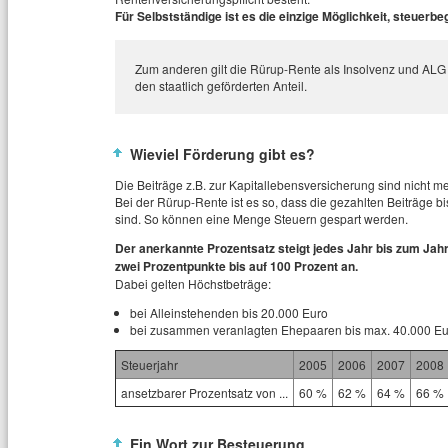
Für Selbstständige ist es die einzige Möglichkeit, steuerbe
Zum anderen gilt die Rürup-Rente als Insolvenz und ALG II 
den staatlich geförderten Anteil.
Wieviel Förderung gibt es?
Die Beiträge z.B. zur Kapitallebensversicherung sind nicht me
Bei der Rürup-Rente ist es so, dass die gezahlten Beiträge 
sind. So können eine Menge Steuern gespart werden.
Der anerkannte Prozentsatz steigt jedes Jahr bis zum Jah
zwei Prozentpunkte bis auf 100 Prozent an.
Dabei gelten Höchstbeträge:
bei Alleinstehenden bis 20.000 Euro
bei zusammen veranlagten Ehepaaren bis max. 40.000 Eu
Steuerjahr
2005
2006
2007
2008
ansetzbarer Prozentsatz von ...
60 %
62 %
64 %
66 %
Ein Wort zur Besteuerung