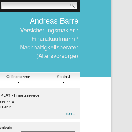
Andreas Barré
Versicherungsmakler /
Finanzkaufmann /
Nachhaltigkeitsberater
(Altersvorsorge)
Onlinerechner
Kontakt
 PLAY - Finanzservice
str. 11 A
 Berlin
mehr...
enlogin