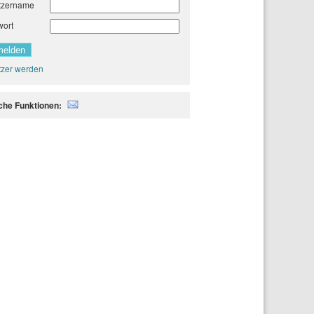
tzername
wort
zer werden
iche Funktionen: