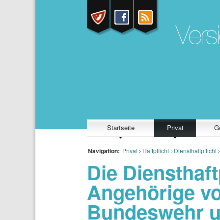
Startseite
Privat
G
Navigation:
Privat
Haftpflicht
Diensthaftpflicht
Die Diensthaftp
Angehörige von
Bundeswehr 