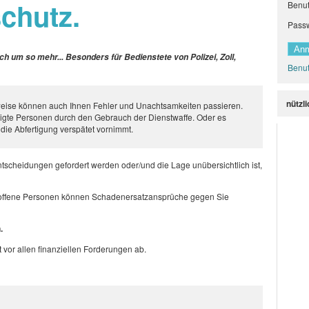
chutz.
Benu
Pass
lich um so mehr... Besonders für Bedienstete von Polizei, Zoll,
Benut
nützl
tsweise können auch Ihnen Fehler und Unachtsamkeiten passieren.
eiligte Personen durch den Gebrauch der Dienstwaffe. Oder es
 die Abfertigung verspätet vornimmt.
tscheidungen gefordert werden oder/und die Lage unübersichtlich ist,
etroffene Personen können Schadenersatzansprüche gegen Sie
.
zt vor allen finanziellen Forderungen ab.