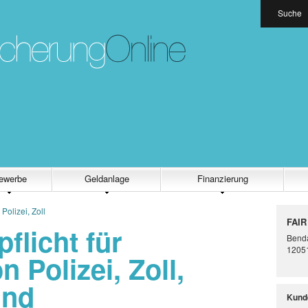
Suche
ewerbe
Geldanlage
Finanzierung
Polizei, Zoll
FAIR
flicht für
Benda
12051
 Polizei, Zoll,
und
Kund