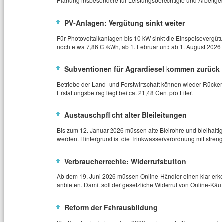
Planung insbesondere für Leistungsberechtigte und Arbeitgeb
PV‑Anlagen: Vergütung sinkt weiter
Für Photovoltaikanlagen bis 10 kW sinkt die Einspeisevergütun
noch etwa 7,86 Ct/kWh, ab 1. Februar und ab 1. August 2026 s
Subventionen für Agrardiesel kommen zurück
Betriebe der Land‑ und Forstwirtschaft können wieder Rückers
Erstattungsbetrag liegt bei ca. 21,48 Cent pro Liter.
Austauschpflicht alter Bleileitungen
Bis zum 12. Januar 2026 müssen alte Bleirohre und bleihaltige
werden. Hintergrund ist die Trinkwasserverordnung mit streng
Verbraucherrechte: Widerrufsbutton
Ab dem 19. Juni 2026 müssen Online‑Händler einen klar erke
anbieten. Damit soll der gesetzliche Widerruf von Online‑Käu
Reform der Fahrausbildung