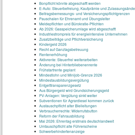
Bonpflicht könnte abgeschafft werden
E‑Auto: Steuerbefreiung, Kaufprämie und Zulassungsänd
Beitragsbemessungs‑ und Versicherungspflichtgrenzen
Pauschalen für Ehrenamt und Übungsleiter
Meldepflichten und Bürokratie‑Pflichten
Ab 2026: Gasspeicherumlage wird abgeschafft
Industriestrompreis für energieintensive Unternehmen
Zusatzbeiträge und Pflichtversicherung
Kindergeld 2026
Recht auf Ganztagsbetreuung
Rentenerhöhung
Aktivrente: Steuerfrei weiterarbeiten
Änderung bei Hinterbliebenenrente
Frühstartrente geplant
Mindestlohn und Minijob‑Grenze 2026
Mindestausbildungsvergütung
Entgelttransparenzgesetz
Aus Bürgergeld wird Grundsicherungsgeld
PV‑Anlagen: Vergütung sinkt weiter
Subventionen für Agrardiesel kommen zurück
Austauschpflicht alter Bleileitungen
Verbraucherrechte: Widerrufsbutton
Reform der Fahrausbildung
Mai 2026: Ehrentag erstmals deutschlandweit
Umtauschpflicht alte Führerscheine
Schwerbehindertenanzeige