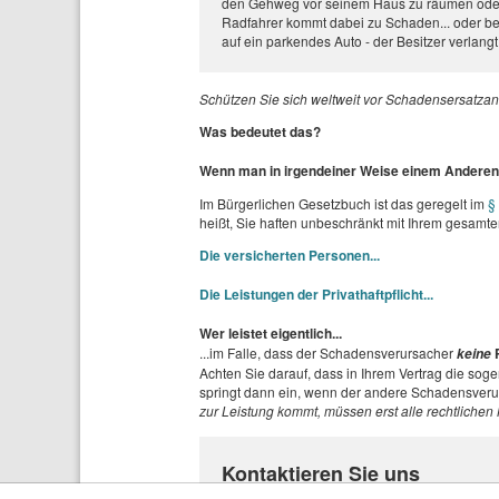
den Gehweg vor seinem Haus zu räumen oder
Radfahrer kommt dabei zu Schaden... oder bei
auf ein parkendes Auto - der Besitzer verlang
Schützen Sie sich weltweit vor Schadensersatza
Was bedeutet das?
Wenn man in irgendeiner Weise einem Anderen e
Im Bürgerlichen Gesetzbuch ist das geregelt im
§
heißt, Sie haften unbeschränkt mit Ihrem gesamte
Die versicherten Personen...
Die Leistungen der Privathaftpflicht...
Wer leistet eigentlich...
...im Falle, dass der Schadensverursacher
P
keine
Achten Sie darauf, dass in Ihrem Vertrag die soge
springt dann ein, wenn der andere Schadensverursa
zur Leistung kommt, müssen erst alle rechtliche
Kontaktieren Sie uns