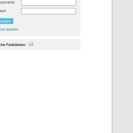
tzername
wort
zer werden
iche Funktionen: