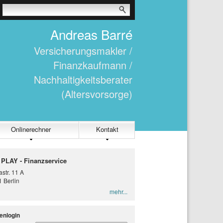
Andreas Barré
Versicherungsmakler /
Finanzkaufmann /
Nachhaltigkeitsberater
(Altersvorsorge)
Onlinerechner
Kontakt
 PLAY - Finanzservice
str. 11 A
 Berlin
mehr...
enlogin