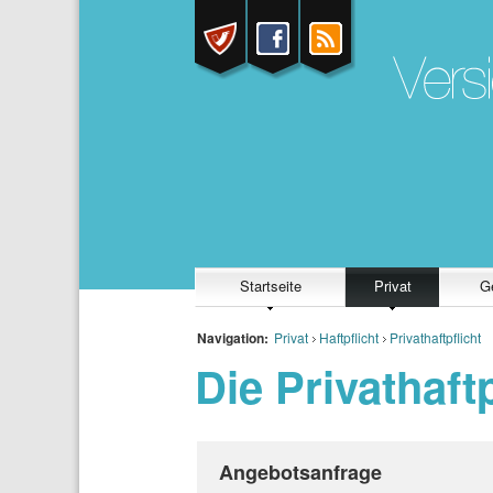
Startseite
Privat
G
Navigation:
Privat
Haftpflicht
Privathaftpflicht
Die Privathaftp
Angebotsanfrage