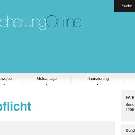
Suche
ewerbe
Geldanlage
Finanzierung
FAIR
flicht
Benda
12051
Kund