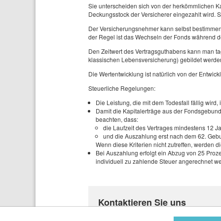
Sie unterscheiden sich von der herkömmlichen Ka
Deckungsstock der Versicherer eingezahlt wird. St
Der Versicherungsnehmer kann selbst bestimmen, 
der Regel ist das Wechseln der Fonds während de
Den Zeitwert des Vertragsguthabens kann man tage
klassischen Lebensversicherung) gebildet werde
Die Wertentwicklung ist natürlich von der Entwic
Steuerliche Regelungen:
Die Leistung, die mit dem Todesfall fällig wird, i
Damit die Kapitalerträge aus der Fondsgebund
beachten, dass:
die Laufzeit des Vertrages mindestens 12 Ja
und die Auszahlung erst nach dem 62. Gebu
Wenn diese Kriterien nicht zutreffen, werden di
Bei Auszahlung erfolgt ein Abzug von 25 Prozent
individuell zu zahlende Steuer angerechnet w
Kontaktieren Sie uns
Nutzen Sie die Gelegenheit und inf