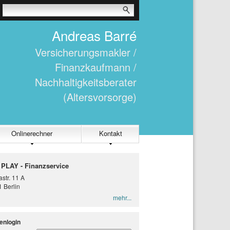
Andreas Barré
Versicherungsmakler /
Finanzkaufmann /
Nachhaltigkeitsberater
(Altersvorsorge)
Onlinerechner
Kontakt
 PLAY - Finanzservice
str. 11 A
 Berlin
mehr...
enlogin