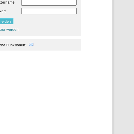
tzername
wort
zer werden
iche Funktionen: