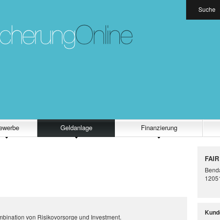
Suche
ewerbe
Geldanlage
Finanzierung
FAIR
Benda
12051
Kund
mbination von Risikovorsorge und Investment.