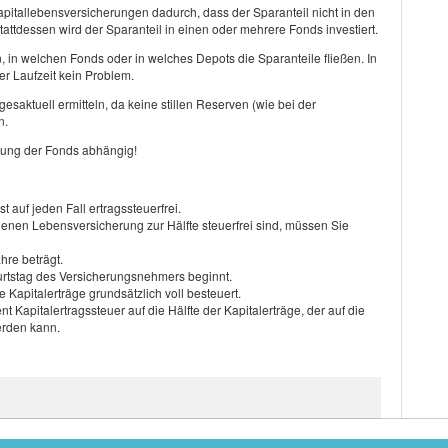
pitallebensversicherungen dadurch, dass der Sparanteil nicht in den
attdessen wird der Sparanteil in einen oder mehrere Fonds investiert.
in welchen Fonds oder in welches Depots die Sparanteile fließen. In
r Laufzeit kein Problem.
saktuell ermitteln, da keine stillen Reserven (wie bei der
n.
klung der Fonds abhängig!
st auf jeden Fall ertragssteuerfrei.
enen Lebensversicherung zur Hälfte steuerfrei sind, müssen Sie
hre beträgt.
rtstag des Versicherungsnehmers beginnt.
e Kapitalerträge grundsätzlich voll besteuert.
 Kapitalertragssteuer auf die Hälfte der Kapitalerträge, der auf die
erden kann.
ormieren Sie sich kostenfrei und unverbindlich über Investitionen