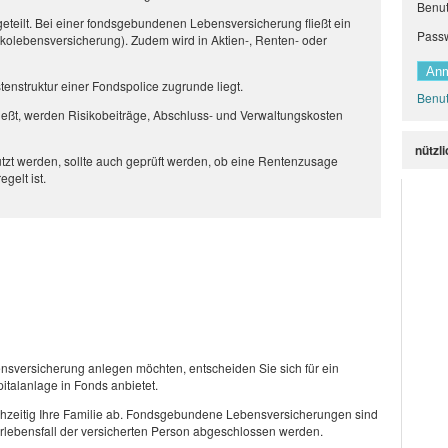
Benu
eteilt. Bei einer fondsgebundenen Lebensversicherung fließt ein
Pass
sikolebensversicherung). Zudem wird in Aktien-, Renten- oder
tenstruktur einer Fondspolice zugrunde liegt.
Benut
ließt, werden Risikobeiträge, Abschluss- und Verwaltungskosten
nützl
utzt werden, sollte auch geprüft werden, ob eine Rentenzusage
gelt ist.
sversicherung anlegen möchten, entscheiden Sie sich für ein
italanlage in Fonds anbietet.
ichzeitig Ihre Familie ab. Fondsgebundene Lebensversicherungen sind
Erlebensfall der versicherten Person abgeschlossen werden.