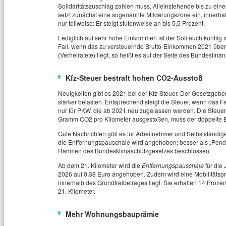
Solidaritätszuschlag zahlen muss, Alleinstehende bis zu ein
setzt zunächst eine sogenannte Milderungszone ein, innerhal
nur teilweise: Er steigt stufenweise an bis 5,5 Prozent.
Lediglich auf sehr hohe Einkommen ist der Soli auch künftig i
Fall, wenn das zu versteuernde Brutto-Einkommen 2021 über
(Verheiratete) liegt, so heißt es auf der Seite des Bundesfina
Kfz-Steuer bestraft hohen CO2-Ausstoß
Neuigkeiten gibt es 2021 bei der Kfz-Steuer. Der Gesetzgeb
stärker belasten. Entsprechend steigt die Steuer, wenn das Fa
nur für PKW, die ab 2021 neu zugelassen werden. Die Steuer
Gramm CO2 pro Kilometer ausgestoßen, muss der doppelte B
Gute Nachrichten gibt es für Arbeitnehmer und Selbstständi
die Entfernungspauschale wird angehoben: besser als „Pend
Rahmen des Bundesklimaschutzgesetzes beschlossen:
Ab dem 21. Kilometer wird die
Entfernungspauschale
für die
2026 auf 0,38 Euro angehoben. Zudem wird eine Mobilitätsp
innerhalb des Grundfreibetrages liegt. Sie erhalten 14 Proz
21. Kilometer.
Mehr Wohnungsbauprämie