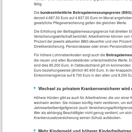
fällig.
Die
bundeseinheitliche Beitragsbemessungsgrenze (BBG)
derzeit 4.687,50 Euro auf 4.837,50 Euro im Monat angehoben. 
gesetzliche Pflegeversicherung gelten die gleichen Werte.
Die Erhöhung der Beitragsbemessungsgrenze hat direkten Einf
Versicherungswirtschaft berichtet. Arbeitnehmer können von 
Prozent der jeweils aktuellen BBG steuerfrei und vier Prozent 
Direktversicherung, Pensionskasse oder einen Pensionsfond
Für höhere Lohnnebenkosten sorgt auch die
Beitragsbemes
die neuen und alten Bundesländer unterschiedliche Werte. Di
sind dies 85.200 Euro. In Ostdeutschland gilt im kommende
Euro beziehungsweise jährlich 80.400 Euro. In der knappscha
Einkommensgrenze auf 8.700 Euro in den alten und 8.250 Eu
Wechsel zu privatem Krankenversicherer wird 
Höhere Hürden gibt es auch für Arbeitnehmer, die von einer
wechseln wollen. Sie müssen künftig mehr verdienen, um sich 
Jahresarbeitsentgeltgrenze (auch Versicherungspflichtgrenze)
Wer als abhängig Beschäftigter nicht genug verdient, um sich a
Krankenzusatzversicherung seinen Schutz aufstocken.
Mehr Kindergeld und höherer Kinderfreibetrag