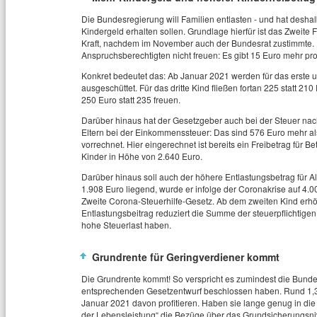
Die Bundesregierung will Familien entlasten - und hat desha
Kindergeld erhalten sollen. Grundlage hierfür ist das Zweite 
Kraft, nachdem im November auch der Bundesrat zustimmte. 
Anspruchsberechtigten nicht freuen: Es gibt 15 Euro mehr pr
Konkret bedeutet das: Ab Januar 2021 werden für das erste un
ausgeschüttet. Für das dritte Kind fließen fortan 225 statt 2
250 Euro statt 235 freuen.
Darüber hinaus hat der Gesetzgeber auch bei der Steuer nachg
Eltern bei der Einkommenssteuer: Das sind 576 Euro mehr al
vorrechnet. Hier eingerechnet ist bereits ein Freibetrag für
Kinder in Höhe von 2.640 Euro.
Darüber hinaus soll auch der höhere Entlastungsbetrag für A
1.908 Euro liegend, wurde er infolge der Coronakrise auf 4.0
Zweite Corona-Steuerhilfe-Gesetz. Ab dem zweiten Kind erhöh
Entlastungsbeitrag reduziert die Summe der steuerpflichtigen
hohe Steuerlast haben.
Grundrente für Geringverdiener kommt
Die Grundrente kommt! So verspricht es zumindest die Bun
entsprechenden Gesetzentwurf beschlossen haben. Rund 1,3
Januar 2021 davon profitieren. Haben sie lange genug in di
der Lebensleistung“ die Bezüge über das Grundsicherungsn