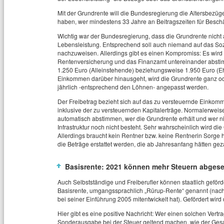
Mit der Grundrente will die Bundesregierung die Altersbezüg
haben, wer mindestens 33 Jahre an Beitragszeiten für Besch
Wichtig war der Bundesregierung, dass die Grundrente nicht 
Lebensleistung. Entsprechend soll auch niemand auf das Soz
nachzuweisen. Allerdings gibt es einen Kompromiss: Es wir
Rentenversicherung und das Finanzamt untereinander abstimm
1.250 Euro (Alleinstehende) beziehungsweise 1.950 Euro (
Einkommen darüber hinausgeht, wird die Grundrente ganz oder
jährlich -entsprechend den Löhnen- angepasst werden.
Der Freibetrag bezieht sich auf das zu versteuernde Einkomm
inklusive der zu versteuernden Kapitalerträge. Normalerwei
automatisch abstimmen, wer die Grundrente erhält und wer ni
Infrastruktur noch nicht besteht. Sehr wahrscheinlich wird di
Allerdings braucht kein Rentner bzw. keine Rentnerin Sorge 
die Beträge erstattet werden, die ab Jahresanfang hätten ge
Basisrente: 2021 können mehr Steuern abgese
Auch Selbstständige und Freiberufler können staatlich geförde
Basisrente, umgangssprachlich „Rürup-Rente“ genannt (nac
bei seiner Einführung 2005 mitentwickelt hat). Gefördert wird 
Hier gibt es eine positive Nachricht: Wer einen solchen Vert
Sonderausgabe bei der Steuer geltend machen, wie der Ges