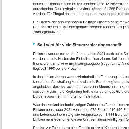
berichtet. Demnach sind im kommenden Jahr 92 Prozent der
anrechenbar. Das bedeutet, maximal können 21.388 Euro 
werden. Für Ehegatten und Lebenspartner verdoppelt sich de
Die Grenze der anrechenbaren Beiträge erhöht sich stufenwei
Prämien steuerlich geltend gemacht werden können. Eingetr
„Vorsorgeaufwand“.
Soli wird für viele Steuerzahler abgeschafft
Entlastet werden sollen die Steuerzahler 2021 auch beim Soli
wurden, um die Kosten der Einheit zu finanzieren: Seitdem d
finanzieren. Er ist eine Ergänzungsabgabe (sogenannte Ann
liegt seit 1998 bei 5,5 Prozent.
In den letzten Jahren wurde wiederholt die Forderung laut, den
kompletten Abschaffung konnte sich die Bundesregierung nich
angehoben, dass de facto neun von zehn Steuerzahlern keine
das den Fiskus - die Regierung hofft, dass durch das Geld di
Bürger etwas mehr im Portemonnaie haben.
Was das konkret bedeutet, zeigen Zahlen des Bundesfinanzmi
Einkommenssteuer 2021 von bisher 972 Euro auf 16.956 Eu
und Lebenspartnern steigt die Freigrenze von 1.944 Euro auf
Einkommensteuer unter diesen Grenzen, muss künftig kein So
Das hat zur Folge, dass eine Familie mit zwei Kindern bis z