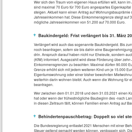
Wer sich den Traum vom eigenen Haus erfüllen will, kann im
sind maximal 70 Euro für 700 Euro angespartes Eigenkapital
steigen. Aktuell kann einen Antrag auf Wohnungsbauprämie s
Jahreseinkommen hat. Diese Einkommensgrenze steigt auf 35
mögliche Jahreseinkommen von 51.200 auf 70.000 Euro.
Baukindergeld: Frist verlängert bis 31. März 2
Verlängert wird auch das sogenannte Baukindergeld. Bis zu
noch beantragen, sofern sie bis dahin eine Baugenehmigung 
drin. Anspruch darauf haben nicht nur Eheleute, sondern auch
(KfW) informiert. Ausgezahlt wird diese Förderung über zehn 
Einkommensgrenzen zu beachten: Maximal dürfen 90.000 Eu
Grenze erhöht sich mit jedem weiteren Kind um je 15.000 Eur
Eigentumswohnung oder einer bisher bewohnten Mietwohnung
weiterhin darin wohnen bleibt. Auch wenn die Wohnung für ei
beantragen.
Wer zwischen dem 01.01.2018 und dem 31.03.2021 einen Kau
hat oder wenn der frühestmögliche Baubeginn des -nach La
in diesen Zeitraum fällt, können Familien einen Antrag auf Ba
Behindertenpauschbetrag: Doppelt so viel ste
Die Bundesregierung entlastet 2021 Menschen mit einer Beh
Steuer geltend gemacht werden können, verdoppeln sich. D