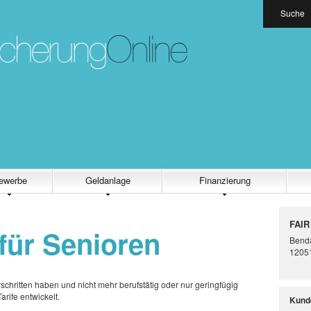
Suche
ewerbe
Geldanlage
Finanzierung
FAIR
für Senioren
Benda
12051
rschritten haben und nicht mehr berufstätig oder nur geringfügig
rife entwickelt.
Kund