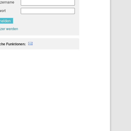
tzername
wort
zer werden
iche Funktionen: