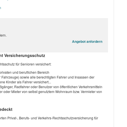
n
ern.
Angebot anfordern
eht Versicherungsschutz
htsschutz für Senioren versichert:
 privaten und beruflichen Bereich
er Fahrzeuge) sowie alle berechtigten Fahrer und Insassen der
ne Kinder als Fahrer versichert...
ußgänger, Radfahrer oder Benutzer von öffentlichen Verkehrsmitteln
er oder Mieter von selbst genutztem Wohnraum bzw. Vermieter von
edeckt
ten Privat-, Berufs- und Verkehrs-Rechtsschutzversicherung für