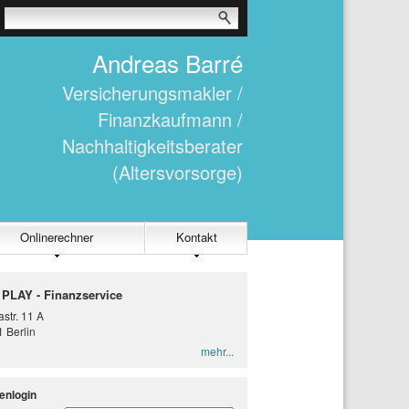
Andreas Barré
Versicherungsmakler /
Finanzkaufmann /
Nachhaltigkeitsberater
(Altersvorsorge)
Onlinerechner
Kontakt
 PLAY - Finanzservice
str. 11 A
 Berlin
mehr...
enlogin