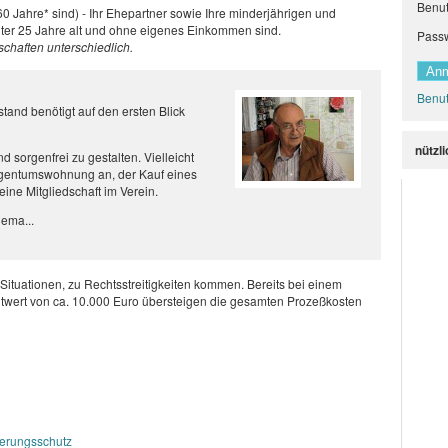
Benu
.60 Jahre* sind) - Ihr Ehepartner sowie Ihre minderjährigen und
 unter 25 Jahre alt und ohne eigenes Einkommen sind.
Pass
lschaften unterschiedlich.
Benut
and benötigt auf den ersten Blick
nützl
nd sorgenfrei zu gestalten. Vielleicht
Eigentumswohnung an, der Kauf eines
ine Mitgliedschaft im Verein.
hema...
Situationen, zu Rechtsstreitigkeiten kommen. Bereits bei einem
eitwert von ca. 10.000 Euro übersteigen die gesamten Prozeßkosten
herungsschutz