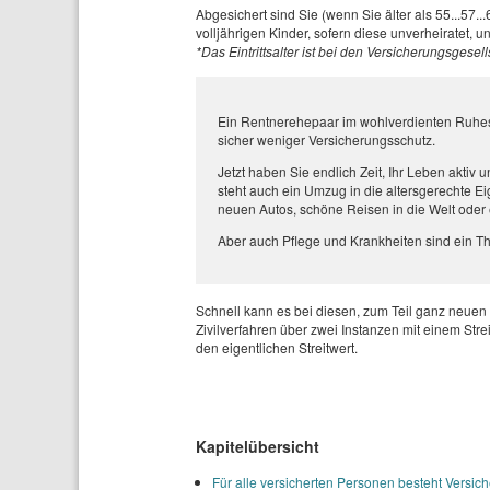
Abgesichert sind Sie (wenn Sie älter als 55...57..
volljährigen Kinder, sofern diese unverheiratet,
*Das Eintrittsalter ist bei den Versicherungsgesel
Ein Rentnerehepaar im wohlverdienten Ruhest
sicher weniger Versicherungsschutz.
Jetzt haben Sie endlich Zeit, Ihr Leben aktiv u
steht auch ein Umzug in die altersgerechte 
neuen Autos, schöne Reisen in die Welt oder e
Aber auch Pflege und Krankheiten sind ein T
Schnell kann es bei diesen, zum Teil ganz neuen 
Zivilverfahren über zwei Instanzen mit einem Str
den eigentlichen Streitwert.
Kapitelübersicht
Für alle versicherten Personen besteht Versic